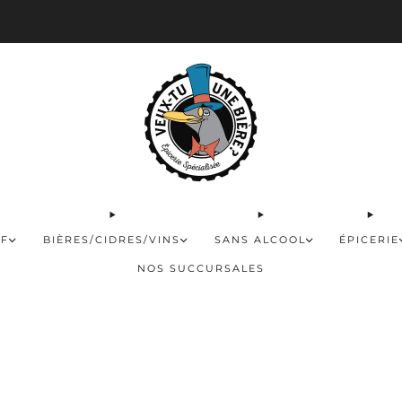
 disponible pour les commandes de 60$ et plus et gratuite à partir de 180$
FF
BIÈRES/CIDRES/VINS
SANS ALCOOL
ÉPICERIE
NOS SUCCURSALES