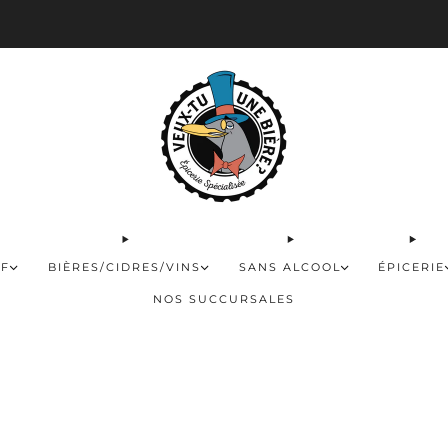
 disponible pour les commandes de 60$ et plus et gratuite à partir de 180$
FF
BIÈRES/CIDRES/VINS
SANS ALCOOL
ÉPICERIE
NOS SUCCURSALES