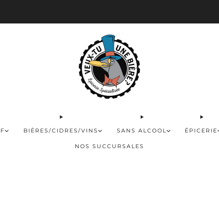
 disponible pour les commandes de 60$ et plus et gratuite à partir de 180$
FF
BIÈRES/CIDRES/VINS
SANS ALCOOL
ÉPICERIE
NOS SUCCURSALES