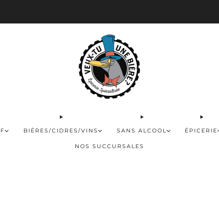
 disponible pour les commandes de 60$ et plus et gratuite à partir de 180$
FF
BIÈRES/CIDRES/VINS
SANS ALCOOL
ÉPICERIE
NOS SUCCURSALES