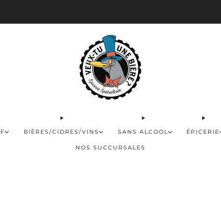
 disponible pour les commandes de 60$ et plus et gratuite à partir de 180$
FF
BIÈRES/CIDRES/VINS
SANS ALCOOL
ÉPICERIE
NOS SUCCURSALES