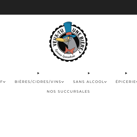
 disponible pour les commandes de 60$ et plus et gratuite à partir de 180$
FF
BIÈRES/CIDRES/VINS
SANS ALCOOL
ÉPICERIE
NOS SUCCURSALES