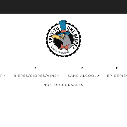
 disponible pour les commandes de 60$ et plus et gratuite à partir de 180$
FF
BIÈRES/CIDRES/VINS
SANS ALCOOL
ÉPICERIE
NOS SUCCURSALES