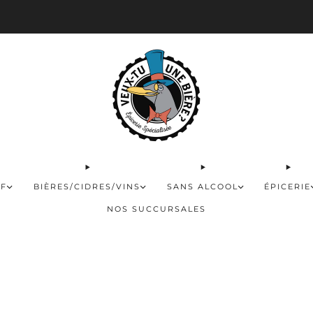
 disponible pour les commandes de 60$ et plus et gratuite à partir de 180$
FF
BIÈRES/CIDRES/VINS
SANS ALCOOL
ÉPICERIE
NOS SUCCURSALES