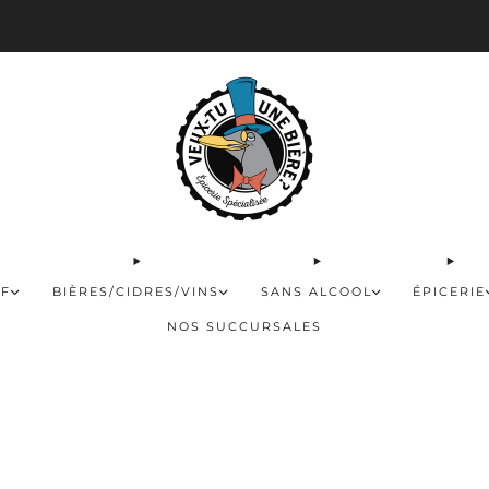
 disponible pour les commandes de 60$ et plus et gratuite à partir de 180$
FF
BIÈRES/CIDRES/VINS
SANS ALCOOL
ÉPICERIE
NOS SUCCURSALES