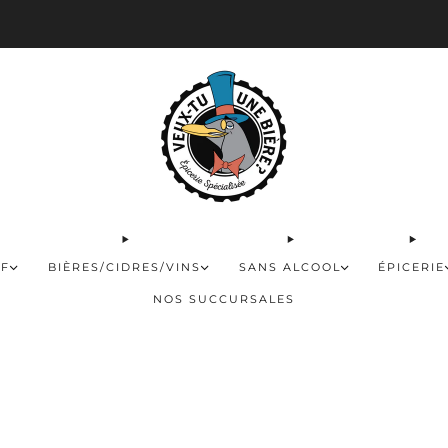
 disponible pour les commandes de 60$ et plus et gratuite à partir de 180$
FF
BIÈRES/CIDRES/VINS
SANS ALCOOL
ÉPICERIE
NOS SUCCURSALES