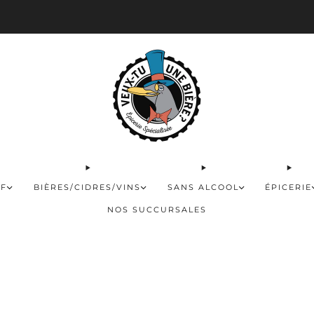
 disponible pour les commandes de 60$ et plus et gratuite à partir de 180$
FF
BIÈRES/CIDRES/VINS
SANS ALCOOL
ÉPICERIE
NOS SUCCURSALES