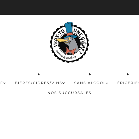
 disponible pour les commandes de 60$ et plus et gratuite à partir de 180$
FF
BIÈRES/CIDRES/VINS
SANS ALCOOL
ÉPICERIE
NOS SUCCURSALES