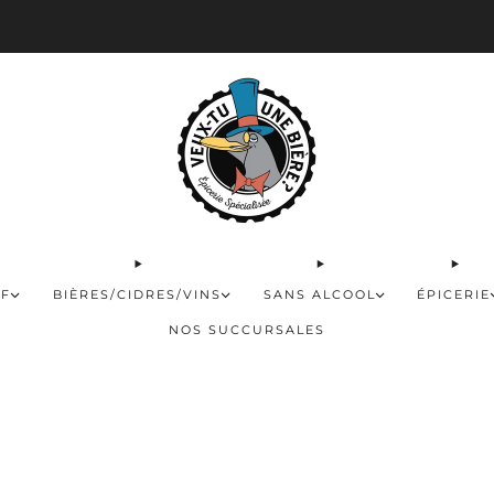
 disponible pour les commandes de 60$ et plus et gratuite à partir de 180$
FF
BIÈRES/CIDRES/VINS
SANS ALCOOL
ÉPICERIE
NOS SUCCURSALES