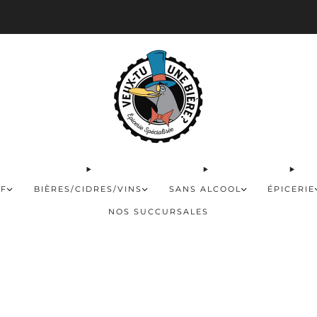
 disponible pour les commandes de 60$ et plus et gratuite à partir de 180$
FF
BIÈRES/CIDRES/VINS
SANS ALCOOL
ÉPICERIE
NOS SUCCURSALES